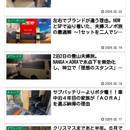
的に変わった話」
2026.02.20
左右でブランドが違う理由。NOW
スノーボード
とSPで辿り着いた、夫婦スノボ旅
の最適解 〜1セットを二人でシェ
ア？前後別バインディングとい
う、車中泊夫婦のライフハック〜
2026.02.19
2泊2日の雪山夫婦旅。
アウトドア
NANGA×AORAで氷点下を無効化
し、神立で「理想のスタンス」を
掴むまで
2026.02.18
サブバッテリーよりポタ電！！車
キャンプ
中泊４年目の家族が「ＡＯＲＡ」
を選ぶ納得の理由
2026.02.17
クリスマスまであと半年。６月で
アウトドア