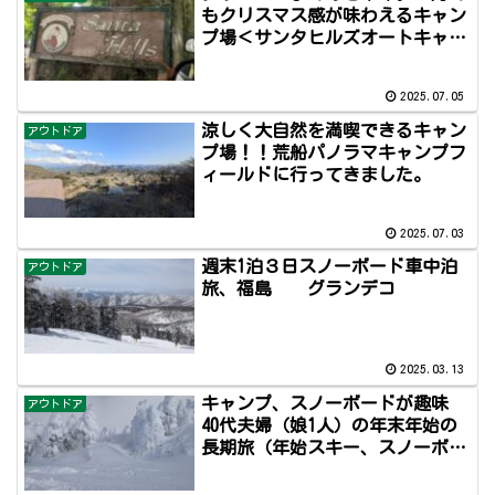
もクリスマス感が味わえるキャン
プ場＜サンタヒルズオートキャン
プ場＞
2025.07.05
涼しく大自然を満喫できるキャン
アウトドア
プ場！！荒船パノラマキャンプフ
ィールドに行ってきました。
2025.07.03
週末1泊３日スノーボード車中泊
アウトドア
旅、福島 グランデコ
2025.03.13
キャンプ、スノーボードが趣味
アウトドア
40代夫婦（娘1人）の年末年始の
長期旅（年始スキー、スノーボー
ド編）２，３日目 ２０２５ 冬
アイテム、スキー、スノーボード