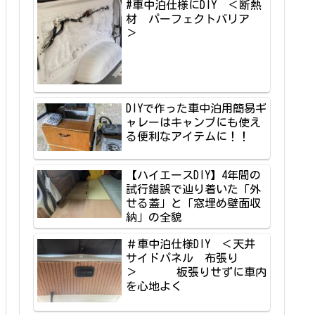
#車中泊仕様にDIY ＜断熱
材 パーフェクトバリア
＞
DIYで作った車中泊用簡易ギ
ャレーはキャンプにも使え
る便利なアイテムに！！
【ハイエースDIY】4年間の
試行錯誤で辿り着いた「外
せる蓋」と「窓埋め壁面収
納」の全貌
＃車中泊仕様DIY ＜天井
サイドパネル 布張り
＞ 板張りせずに車内
を心地よく